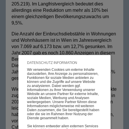
205.219). Im Langfristvergleich bedeutet dies
allerdings eine Reduktion um mehr als 10% bei
einem gleichzeitigen Bevölkerungszuwachs um
9,5%.
Die Anzahl der Einbruchsdiebstähle in Wohnungen
und Wohnhäusern ist in Wien im Jahresvergleich
von 7.069 auf 6.173 bzw. um 12,7% gesunken. Im
Jahr 2007 gab es noch 10.860 Anzeigen in diesem
Bereich. Auch die Anzeigen im Bereich des
DATENSCHUTZ INFORMATION
Diebstahls von Kraftfahrzeugen sind im
Wir verwenden Cookies um externe Inhalte
Jahresabstand von 1.656 auf 1.418 bzw. um 14,4%
darzustellen, Ihre Anzeige zu personalisieren,
Funktionen für soziale Medien anbieten zu
gesunken.
können und die Zugriffe auf unsere Website
zu analysieren. Dabei werden ggf.
Wie auch bundesweit, haben in Wien Gewaltdelikte
Informationen zu Ihrer Verwendung unserer
Website an unsere Partner für externe Inhalte,
zugenommen: um 4,3% auf 16.618 (nach 15.928 in
soziale Medien, Werbung und Analysen
2015). Ein Großteil davon betrifft Anzeigen wegen
weitergegeben. Unsere Partner führen diese
Informationen möglicherweise mit weiteren
leichter Körperverletzung. Wirtschaftsstraftaten
Daten zusammen, die Sie bereitgestellt haben
oder die sie im Rahmen Ihrer Nutzung der
haben im Jahresabstand um 10,6% zugenommen,
Dienste gesammelt haben.
vor allem Betrugsanzeigen. Auch im Bereich
Sie können entweder allen externen Services
Cybercrime hat die Zahl der Anzeigen