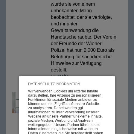
wurde sie von einem
unbekannten Mann
beobachtet, der sie verfolgte,
und ihr unter
Gewaltanwendung die
Handtasche raubte. Der Verein
der Freunde der Wiener
Polizei hat nun 2.000 Euro als
Belohnung für sachdienliche
Hinweise zur Verfügung
gestellt.
>> mehr
DATENSCHUTZ INFORMATION
Wir verwenden Cookies um externe Inhalte
Wien, 02.10.2020
darzustellen, Ihre Anzeige zu personalisieren,
Abschied von einem
Funktionen für soziale Medien anbieten zu
können und die Zugriffe auf unsere Website
engagierten
zu analysieren. Dabei werden ggf.
Informationen zu Ihrer Verwendung unserer
Interessenvertreter
Website an unsere Partner für externe Inhalte,
soziale Medien, Werbung und Analysen
Senator h.c. Prof. KommR
weitergegeben. Unsere Partner führen diese
Walter Nettig, Ehrenobmann
Informationen möglicherweise mit weiteren
Daten zusammen, die Sie bereitgestellt haben