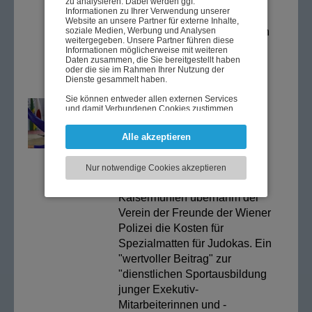
zum Rathausplatz mit zwölf
zu analysieren. Dabei werden ggf.
Informationen zu Ihrer Verwendung unserer
Marschblöcken: Der Anlass
Website an unsere Partner für externe Inhalte,
soziale Medien, Werbung und Analysen
war die Feier des 150-jährigen
weitergegeben. Unsere Partner führen diese
Jubiläums der Wiener Polizei.
Informationen möglicherweise mit weiteren
Daten zusammen, die Sie bereitgestellt haben
>> mehr
oder die sie im Rahmen Ihrer Nutzung der
Dienste gesammelt haben.
Sie können entweder allen externen Services
Wien, 05.09.2019
und damit Verbundenen Cookies zustimmen,
Sportliche Unterstützung
oder lediglich jenen die für die korrekte
Funktionsweise der Website zwingend
Für die neue Mehrzweck-
Alle akzeptieren
notwendig sind. Beachten Sie, dass bei der
Wahl der zweiten Möglichkeit ggf. nicht alle
Kampfsporthalle auf dem
Inhalte angezeigt werden können.
Gelände des
Nur notwendige Cookies akzeptieren
Dienstsportzentrums
Kaisermühlen übernahm der
Verein der Freunde der Wiener
Polizei die Kosten für
Spezialmatten für Judokas. Ein
"wertvoller Beitrag" zur
"dienstlichen Sportausbildung
junger Exekutiv-
Mitarbeiterinnen und -