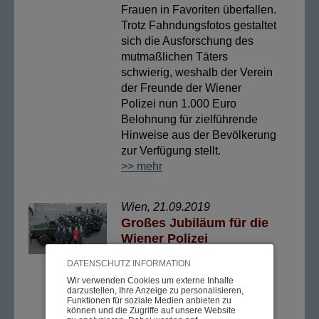
Frauen in Favoriten überfallen.
Trotz Fahndungsfotos gestaltet
sich die Ausforschung des
mutmaßlichen Täters
schwierig, weshalb der Verein
der Freunde der Wiener
Polizei nun 1.000 Euro
Belohnung für zielführende
Hinweise aus der Bevölkerung
zur Verfügung stellt.
>> mehr
Wien, 21.09.2019
Großes Jubiläum für die
Wiener Polizei
Am 21. September 2019, um
DATENSCHUTZ INFORMATION
15 Uhr präsentierte sich die
Wir verwenden Cookies um externe Inhalte
Wiener Polizei im Zuge einer
darzustellen, Ihre Anzeige zu personalisieren,
Funktionen für soziale Medien anbieten zu
Parade vom Schottenring bis
können und die Zugriffe auf unsere Website