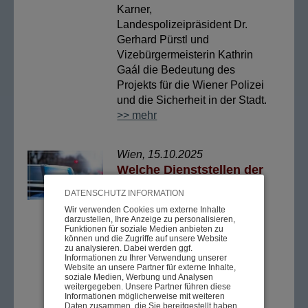
Karner,
Landespolizeipräsident Dr.
Gerhard Pürstl und
Vizebürgermeisterin Kathrin
Gaál die Bedeutung des
Projekts für die Wiener Polizei
und die Sicherheit in der Stadt.
>> mehr
Wien, 15.10.2025
Welche Dienststellen der
Polizei in Wien zur
DATENSCHUTZ INFORMATION
Verfügung stehen
Wir verwenden Cookies um externe Inhalte
Parallel zu den 14
darzustellen, Ihre Anzeige zu personalisieren,
Funktionen für soziale Medien anbieten zu
Polizeikommissariaten (PK)
können und die Zugriffe auf unsere Website
gibt es in Wien 14
zu analysieren. Dabei werden ggf.
Informationen zu Ihrer Verwendung unserer
Stadtpolizeikommanden
Website an unsere Partner für externe Inhalte,
soziale Medien, Werbung und Analysen
(SPK), die von
weitergegeben. Unsere Partner führen diese
Stadtpolizeikommandanten
Informationen möglicherweise mit weiteren
Daten zusammen, die Sie bereitgestellt haben