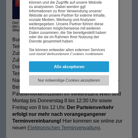
können und die Zugriffe auf unsere Website
zu analysieren. Dabei werden ggf.
Informationen zu Ihrer Verwendung unserer
Website an unsere Partner für externe Inhalte,
soziale Medien, Werbung und Analysen
Der QR-Code ermöglicht das direkte Aufrufen
weitergegeben. Unsere Partner führen diese
der Zielseite mittels Mobiltelefon. Grafik: LPD
Informationen möglicherweise mit weiteren
Wien / Thierry-Maurice Stockhammer
Daten zusammen, die Sie bereitgestellt haben
oder die sie im Rahmen Ihrer Nutzung der
Bundeslandes kann der Grund der gewünschten
Dienste gesammelt haben.
Terminvereinbarung, etwa Anliegen in
Sie können entweder allen externen Services
Zusammenhang mit Führerscheinen oder
und damit Verbundenen Cookies zustimmen,
oder lediglich jenen die für die korrekte
Zulassung eines Kraftfahrzeuges mittels Drop-
Funktionsweise der Website zwingend
Down-Menü in der Elektronischen
Alle akzeptieren
notwendig sind. Beachten Sie, dass bei der
Wahl der zweiten Möglichkeit ggf. nicht alle
Terminverwaltung gewählt werden.
Inhalte angezeigt werden können.
Nach Eingabe der persönlichen Daten erfolgt die
Nur notwendige Cookies akzeptieren
Bestätigung des Termines per E-Mail. Die
Parteienverkehrszeiten im Verkehrsamt Wien sind
Montag bis Donnerstag 8 bis 12:30 Uhr sowie
Freitag von 8 bis 12 Uhr.
Der Parteienverkehr
erfolgt nur mehr nach vorangegangener
Terminvereinbarung!
Hier kommen sie online zur
neuen
Elektronischen Terminverwaltung
.