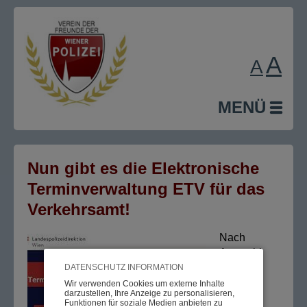
A
A
MENÜ
Nun gibt es die Elektronische
Terminverwaltung ETV für das
Verkehrsamt!
Nach
Auswahl
des
DATENSCHUTZ INFORMATION
Wir verwenden Cookies um externe Inhalte
darzustellen, Ihre Anzeige zu personalisieren,
Funktionen für soziale Medien anbieten zu