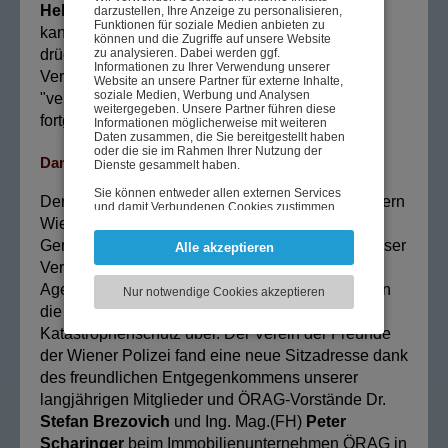
Helmut Nahlik
, der für eine Wiederwahl nicht
darzustellen, Ihre Anzeige zu personalisieren,
Funktionen für soziale Medien anbieten zu
kandidierte, für seine langjährige Tätigkeit und
können und die Zugriffe auf unsere Website
zu analysieren. Dabei werden ggf.
drückte seine Überzeugung aus, dass die
Informationen zu Ihrer Verwendung unserer
Vereinsaktivitäten mit dem - auch ein wenig
Website an unsere Partner für externe Inhalte,
soziale Medien, Werbung und Analysen
"verjüngten" - Zuwachs mit frischem Schwung
weitergegeben. Unsere Partner führen diese
fortgesetzt werden.
Informationen möglicherweise mit weiteren
Daten zusammen, die Sie bereitgestellt haben
oder die sie im Rahmen Ihrer Nutzung der
Danke an ÖRAG
Dienste gesammelt haben.
Sie können entweder allen externen Services
Der Verein hatte seinen Sitz bisher bei den "Helfern
und damit Verbundenen Cookies zustimmen,
oder lediglich jenen die für die korrekte
Wiens" im 7. Wiener Gemeindebezirk. In der
Funktionsweise der Website zwingend
Generalversammlung im November 2021 hat dieser
Alle akzeptieren
notwendig sind. Beachten Sie, dass bei der
Wahl der zweiten Möglichkeit ggf. nicht alle
Verein seine Auflösung beschlossen. Seine
Inhalte angezeigt werden können.
Agenden gehen nach einstimmigem Beschluss in
Nur notwendige Cookies akzeptieren
die
Magistratsabteilung 68 - Feuerwehr und
Katastrophenschutz über. Der Verein der Freunde
der Wiener Polizei fand eine neue Sitzadresse dank
des freundlichen Entgegenkommens unserer
langjährigen Mitglieder und ÖRAG
-
Vorstände Dr.
Stefan Brezovich
und Ing. Mag.(FH)
Peter
Scharinger
beim Immobilienunternehmen ÖRAG in