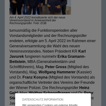
Am 4. April 2022 konstituierte sich der neue
Vereinsvorstand in Anwesenheit der
Rechnungsprüfer. Foto: EGB
turnusmäßig die Funktionsperioden aller
Vorstandsmitglieder und der Rechnungsprüfer
endeten, erfolgte am 5. April 2022 im Rahmen einer
Generalversammlung die Wahl des neuen
Vereinsvorstandes. Neben Präsident KR
Karl
Javurek
fungieren nunmehr
Erika Gramann-
Bettstein
, MBA (Generalsekretärin und
Schriftführerin), Mag.
Peter Gross
(Mitglied des
Vorstands), Mag.
Wolfgang Hammerer
(Kassier)
und Dr.
Franz Kosyna
(Mitglied des Vorstands) als
organschaftliche Vertreter des Vereins der Freunde
der Wiener Polizei. Die Rechnungsprüfer
Heinz
Gehl
, Mag.
Walther Schnopfhagen
und Dr.
Peter
Stiedl
wurden in ihrer Funktion bestätigt.Präsident
DATENSCHUTZ INFORMATION
Javurek dankte dem vormaligen Kassier KR
Wir verwenden Cookies um externe Inhalte