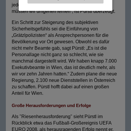
jede Art von Meinungsäußerung böten. „Damit
müssen wir umgehen lernen“, ist Pürstl überzeugt.
Ein Schritt zur Steigerung des subjektiven
Sicherheitsgefühls sei die Einführung von
„Grätzlpolizisten“ als Ansprechpersonen für die
Bevölkerung vor Ort gewesen. Obwohl es dafür
nicht mehr Beamte gab, sagt Pürstl: „Es ist die
Personallage nicht ganz so schlecht, wie sie
manchmal dargestellt wird. Wir haben knapp 7.000
Exekutivbeamte in Wien, das ist deutlich mehr, als
wir vor zehn Jahren hatten.“ Zudem plane die neue
Regierung, 2.100 neue Dienststellen in Österreich
zu schaffen. Pürstl hofft dabei auf einen großen
Anteil für Wien.
Große Herausforderungen und Erfolge
Als "Riesenherausforderung" sieht Pürstl im
Rückblick etwa das Fußball-Großereignis UEFA
EURO 2008, als herausragenden Erfolg nennt er,