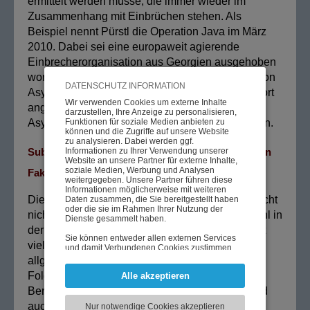
ermittelt werden müsse, die immer wieder im
Zusammenhang mit Einbrüchen stehen. Als
Beispiel nennt Pürstl die Operation Java im März
2010. Dabei sei eine europaweit agierende
Einbrecherorganisation aus Georgien ausgehoben
worden. Man habe gewusst, dass die Organisation
DATENSCHUTZ INFORMATION
Asylwerber anwerbe, deshalb habe man auch dort
Wir verwenden Cookies um externe Inhalte
angesetzt - trotz aller Kritik, dass nun alle
darzustellen, Ihre Anzeige zu personalisieren,
Funktionen für soziale Medien anbieten zu
Asylwerber unter Generalverdacht stehen würden.
können und die Zugriffe auf unsere Website
zu analysieren. Dabei werden ggf.
Informationen zu Ihrer Verwendung unserer
Subjektives Sicherheitsgefühl entspricht nicht den
Website an unsere Partner für externe Inhalte,
soziale Medien, Werbung und Analysen
Fakten
weitergegeben. Unsere Partner führen diese
Informationen möglicherweise mit weiteren
Die objektiv gute Sicherheitsentwicklung entspricht
Daten zusammen, die Sie bereitgestellt haben
oder die sie im Rahmen Ihrer Nutzung der
nicht dem aktuellen subjektiven Sicherheitsgefühl in
Dienste gesammelt haben.
der Bevölkerung, bedauert Pürstl. Das hänge mit
Sie können entweder allen externen Services
vielen Faktoren zusammen - wie z. B. der
und damit Verbundenen Cookies zustimmen,
oder lediglich jenen die für die korrekte
allgemeinen Terrorgefahr, den verunsichernden
Funktionsweise der Website zwingend
Folgen der großen Flüchtlingswellen, der
Alle akzeptieren
notwendig sind. Beachten Sie, dass bei der
Wahl der zweiten Möglichkeit ggf. nicht alle
Berichterstattung mancher Boulevardmedien und
Inhalte angezeigt werden können.
auch damit, dass soziale Medien ein Podium für
Nur notwendige Cookies akzeptieren