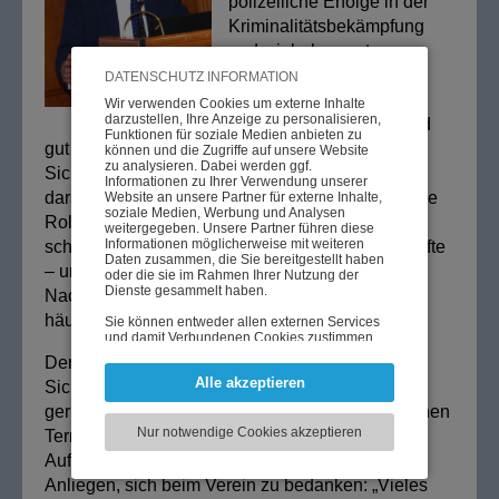
polizeiliche Erfolge in der
Kriminalitätsbekämpfung
und wir haben gute
Konzepte in
DATENSCHUTZ INFORMATION
Sicherheitspolizeilichen
Wir verwenden Cookies um externe Inhalte
darzustellen, Ihre Anzeige zu personalisieren,
Belangen – kurz: Wir sind
Funktionen für soziale Medien anbieten zu
gut d’rauf!“ Er bedauert, dass sich das subjektive
können und die Zugriffe auf unsere Website
zu analysieren. Dabei werden ggf.
Sicherheitsgefühl in der Bevölkerung oft anders
Informationen zu Ihrer Verwendung unserer
darstellt, da spielen „externe Faktoren“ eine große
Website an unsere Partner für externe Inhalte,
soziale Medien, Werbung und Analysen
Rolle. „Bei den Boulevardmedien gilt: Mit
weitergegeben. Unsere Partner führen diese
Informationen möglicherweise mit weiteren
schlechten Nachrichten macht man gute Geschäfte
Daten zusammen, die Sie bereitgestellt haben
– und über soziale Medien verbreiten sich
oder die sie im Rahmen Ihrer Nutzung der
Dienste gesammelt haben.
Nachrichten enorm, ihr Wahrheitsgehalt ist aber
häufig gering“, so Pürstl.
Sie können entweder allen externen Services
und damit Verbundenen Cookies zustimmen,
oder lediglich jenen die für die korrekte
Der kommende EU-Vorsitz bedeute auch für die
Funktionsweise der Website zwingend
Alle akzeptieren
notwendig sind. Beachten Sie, dass bei der
Sicherheitskräfte einen Kraftakt, „wir sind gut
Wahl der zweiten Möglichkeit ggf. nicht alle
gerüstet, aber es kommen aufgrund der zahlreichen
Inhalte angezeigt werden können.
Nur notwendige Cookies akzeptieren
Termine – vor allem in Wien – viele zusätzliche
Aufgaben auf die Polizei zu“. Pürstl ist es ein
Anliegen, sich beim Verein zu bedanken: „Vieles