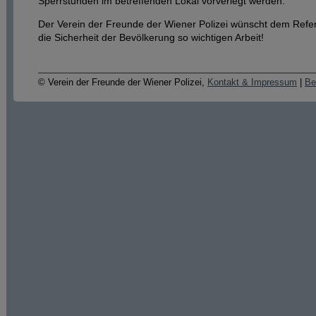
Sperrstunden im betreffenden Lokal vorverlegt werden.
Der Verein der Freunde der Wiener Polizei wünscht dem Referat
die Sicherheit der Bevölkerung so wichtigen Arbeit!
© Verein der Freunde der Wiener Polizei,
Kontakt & Impressum
|
Be