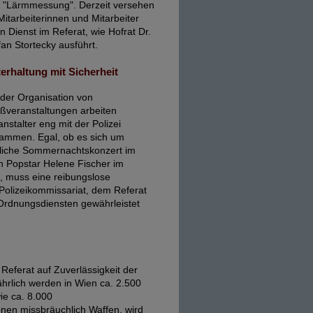
 "Lärmmessung". Derzeit versehen
Mitarbeiterinnen und Mitarbeiter
en Dienst im Referat, wie Hofrat Dr.
fan Stortecky ausführt.
erhaltung mit Sicherheit
 der Organisation von
ßveranstaltungen arbeiten
anstalter eng mit der Polizei
ammen. Egal, ob es sich um
hrliche Sommernachtskonzert im
n Popstar Helene Fischer im
n, muss eine reibungslose
olizeikommissariat, dem Referat
Ordnungsdiensten gewährleistet
eferat auf Zuverlässigkeit der
hrlich werden in Wien ca. 2.500
ie ca. 8.000
nen missbräuchlich Waffen, wird