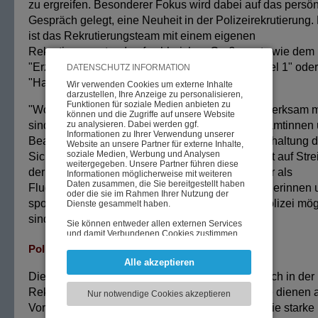
zu ergreifen. Besonderer Fokus wird dabei auf das persön
Gespräch gelegt, eine Neuheit in der Polizeirekrutierung
ist das Rekrutierungsteam mit einem eigenen
Rekrutierungsstand auf zahlreichen Großevents wie dem
"Erzbergrodeo", dem "Spartan Race", der "Formel 1" ode
DATENSCHUTZ INFORMATION
"Hahnenkammrennen" vertreten.
Wir verwenden Cookies um externe Inhalte
darzustellen, Ihre Anzeige zu personalisieren,
Funktionen für soziale Medien anbieten zu
"Womit die Polizei aber besonders auf sich aufmerksam 
können und die Zugriffe auf unsere Website
zu analysieren. Dabei werden ggf.
sind die außergewöhnlichen Leistungen der Beamtinnen
Informationen zu Ihrer Verwendung unserer
Beamten, mit denen sie tagtäglich zur Aufrechterhaltung d
Website an unsere Partner für externe Inhalte,
soziale Medien, Werbung und Analysen
Sicherheit in Österreich beitragen. Das geschieht auf Strei
weitergegeben. Unsere Partner führen diese
der Straße, als Alpinpolizistin in den Bergen oder als
Informationen möglicherweise mit weiteren
Daten zusammen, die Sie bereitgestellt haben
Flugpolizist in der Luft. Auch unsere Polizeisportlerinnen 
oder die sie im Rahmen Ihrer Nutzung der
sportler zeigen, welch Top-Leistungen bei der Polizei mög
Dienste gesammelt haben.
sind", so Kickl.
Sie können entweder allen externen Services
und damit Verbundenen Cookies zustimmen,
oder lediglich jenen die für die korrekte
Polizeisport mit Vorbildwirkung
Funktionsweise der Website zwingend
Alle akzeptieren
notwendig sind. Beachten Sie, dass bei der
Wahl der zweiten Möglichkeit ggf. nicht alle
Die Polizeisportlerinnen und -sportler spielen auch in der
Inhalte angezeigt werden können.
Rekrutierungskampagne eine zentrale Rolle: Sie dienen 
Nur notwendige Cookies akzeptieren
Vorbilder und Werbeträgerinnen und -träger für die starke