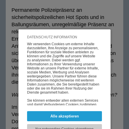
Permanente Polizeipräsenz an
sicherheitspolizeilichen Hot Spots und in
Ballungsräumen, unregelmäßige Präsenz an
relevanten Orten und Plätzen, jederzeitige
DATENSCHUTZ INFORMATION
Erreichbarkeit am Notruf und kurze
Wir verwenden Cookies um externe Inhalte
Anfahrtszeiten, professionelle Beratung und
darzustellen, Ihre Anzeige zu personalisieren,
Funktionen für soziale Medien anbieten zu
sicherheitspolizeiliche Betreuung, Information
können und die Zugriffe auf unsere Website
über bedeutsame Entwicklungen, die für das
zu analysieren. Dabei werden ggf.
Informationen zu Ihrer Verwendung unserer
Vertrauen der Menschen in dieser Stadt in
Website an unsere Partner für externe Inhalte,
soziale Medien, Werbung und Analysen
ihre Polizei wesentlich sind. Das sind für mich
weitergegeben. Unsere Partner führen diese
Informationen möglicherweise mit weiteren
die Planungsfaktoren der nächsten Jahre.
Daten zusammen, die Sie bereitgestellt haben
oder die sie im Rahmen Ihrer Nutzung der
Dienste gesammelt haben.
Was wollen Sie in fünf Jahren erreicht haben?
Sie können entweder allen externen Services
und damit Verbundenen Cookies zustimmen,
Im April 2023 soll in Wien ein Gefühl des
oder lediglich jenen die für die korrekte
Funktionsweise der Website zwingend
Vertrauens in die ausreichende personelle
Alle akzeptieren
notwendig sind. Beachten Sie, dass bei der
Dotierung der Wiener Polizei und ihre
Wahl der zweiten Möglichkeit ggf. nicht alle
Inhalte angezeigt werden können.
professionelle Aufgabenerfüllung bestehen.